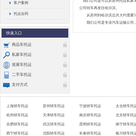
我们公司是可以从苏州托运私家车
客户案例
公司转车再发往哈尔滨。
托运合同
从苏州到哈尔滨总共大约需要5天
我们公司是专业汽车运输公司，从
快速入口
商品车托运
私家车托运
巡展车托运
二手车托运
支付方式
上海轿车托运
苏州轿车托运
宁波轿车托运
太仓轿车托
杭州轿车托运
天津轿车托运
南京轿车托运
北京轿车托
合肥轿车托运
武汉轿车托运
昆明轿车托运
南宁轿车托
西宁轿车托运
沈阳轿车托运
长春轿车托运
银川轿车托