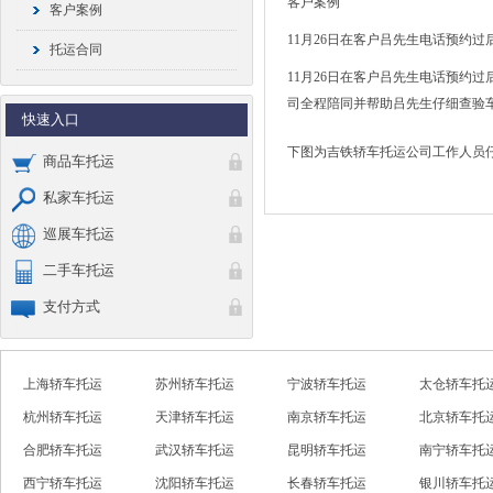
客户案例
客户案例
11月26日在客户吕先生电话预约
托运合同
11月26日在客户吕先生电话预约
司全程陪同并帮助吕先生仔细查验
快速入口
下图为吉铁轿车托运公司工作人员
商品车托运
私家车托运
巡展车托运
二手车托运
支付方式
上海轿车托运
苏州轿车托运
宁波轿车托运
太仓轿车托
杭州轿车托运
天津轿车托运
南京轿车托运
北京轿车托
合肥轿车托运
武汉轿车托运
昆明轿车托运
南宁轿车托
西宁轿车托运
沈阳轿车托运
长春轿车托运
银川轿车托